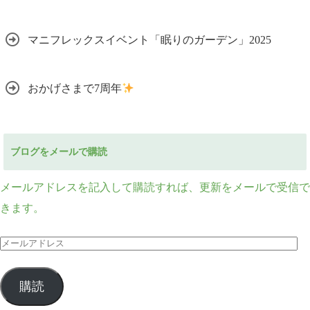
マニフレックスイベント「眠りのガーデン」2025
おかげさまで7周年
ブログをメールで購読
メールアドレスを記入して購読すれば、更新をメールで受信で
きます。
メ
ー
ル
購読
ア