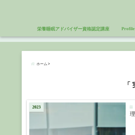
Profile
栄養睡眠アドバイザー資格認定講座
ホーム
「 
2
2023