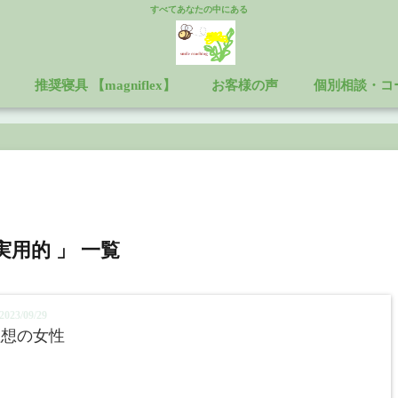
すべてあなたの中にある
推奨寝具 【magniflex】
お客様の声
個別相談・コ
実用的 」 一覧
023/09/29
理想の女性