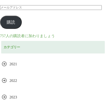
メ
ー
ル
購読
ア
ド
757人の購読者に加わりましょう
レ
カテゴリー
ス
2021
2022
2023