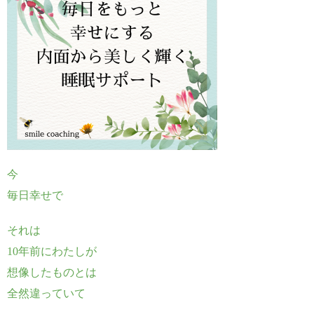
"Twitter" in
/home/emma
smile39/smile
coaching.jp/p
ublic_html/w
p-
content/plugi
ns/sns-count-
今
cache/sns-
毎日幸せで
count-
それは
cache.php
on
10年前にわたしが
line
2897
想像したものとは
全然違っていて