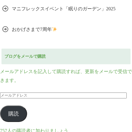
マニフレックスイベント「眠りのガーデン」2025
おかげさまで7周年
ブログをメールで購読
メールアドレスを記入して購読すれば、更新をメールで受信で
きます。
メ
ー
ル
購読
ア
ド
757人の購読者に加わりましょう