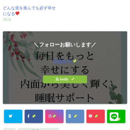
どんな道を進んでも必ず幸せ
になる
2024
＼フォローお願いします／
Follow @
feedly
Warning
: