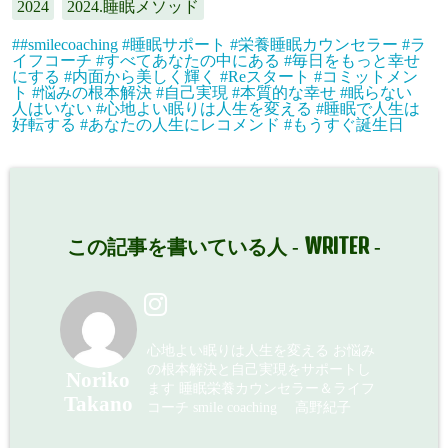
2024
2024.睡眠メソッド
Undefined
#smilecoaching #睡眠サポート #栄養睡眠カウンセラー #ラ
array key
イフコーチ #すべてあなたの中にある #毎日をもっと幸せ
にする #内面から美しく輝く #Reスタート #コミットメン
"Twitter" in
ト #悩みの根本解決 #自己実現 #本質的な幸せ #眠らない
人はいない #心地よい眠りは人生を変える #睡眠で人生は
/home/emma
好転する #あなたの人生にレコメンド #もうすぐ誕生日
smile39/smile
coaching.jp/p
ublic_html/w
WRITER
この記事を書いている人 -
-
p-
content/plugi
ns/sns-count-
cache/sns-
心地よい眠りは人生を変える お悩み
の根本解決と自己実現をサポートし
count-
Noriko
ます 睡眠栄養カウンセラー＆ライフ
Takano
cache.php
on
コーチ smile coaching 高野紀子
line
2897