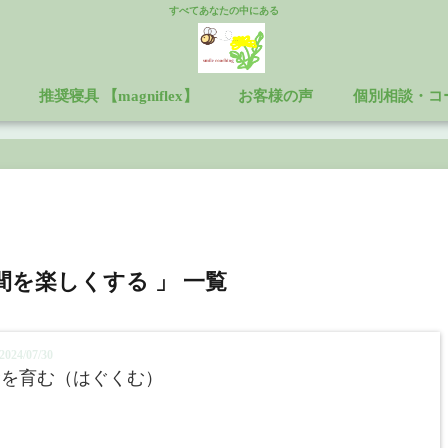
すべてあなたの中にある
推奨寝具 【magniflex】
お客様の声
個別相談・コ
間を楽しくする 」 一覧
024/07/30
命を育む（はぐくむ）