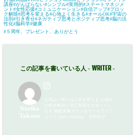
講座#がんばらない#シンプル#実用的#ステートマネジメ
ント#女性応援#コミュニケーション#自信アップ#ブロッ
ク解除#思考を変える#心地よく生きる#オールOK#宇宙の
法則#引き寄せ#ネガティブ思考とポジティブ思考#脳の活
性化#脳科学#健康
５周年、プレゼント、ありがとう
WRITER
この記事を書いている人 -
-
心地よい眠りは人生を変える お悩み
の根本解決と自己実現をサポートし
Noriko
ます 睡眠栄養カウンセラー＆ライフ
Takano
コーチ smile coaching 高野紀子