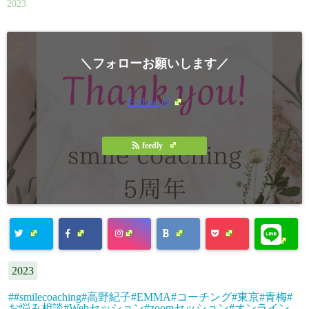
2023
＼フォローお願いします／
Follow @
feedly
2023
#smilecoaching#高野紀子#EMMA#コーチング#東京#青梅#
お悩み相談#Webセッション#zoomセッション#オンライン