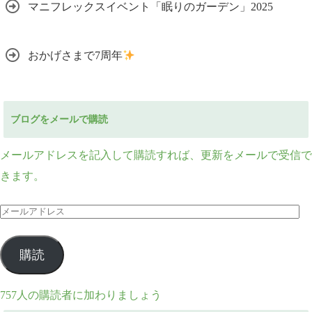
マニフレックスイベント「眠りのガーデン」2025
おかげさまで7周年
ブログをメールで購読
メールアドレスを記入して購読すれば、更新をメールで受信で
きます。
メ
ー
ル
購読
ア
ド
757人の購読者に加わりましょう