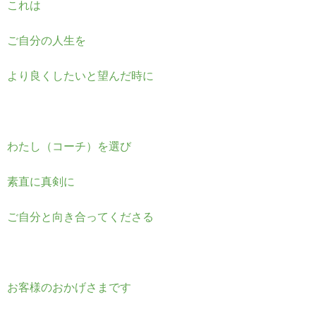
これは
ublic_html/w
p-
ご自分の人生を
content/plugi
より良くしたいと望んだ時に
ns/sns-count-
cache/sns-
count-
わたし（コーチ）を選び
cache.php
on
line
2897
素直に真剣に
ご自分と向き合ってくださる
お客様のおかげさまです