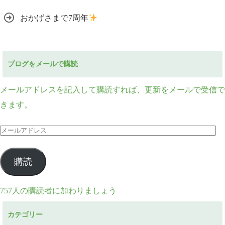
おかげさまで7周年
ブログをメールで購読
メールアドレスを記入して購読すれば、更新をメールで受信で
きます。
メ
ー
ル
購読
ア
ド
757人の購読者に加わりましょう
レ
カテゴリー
ス