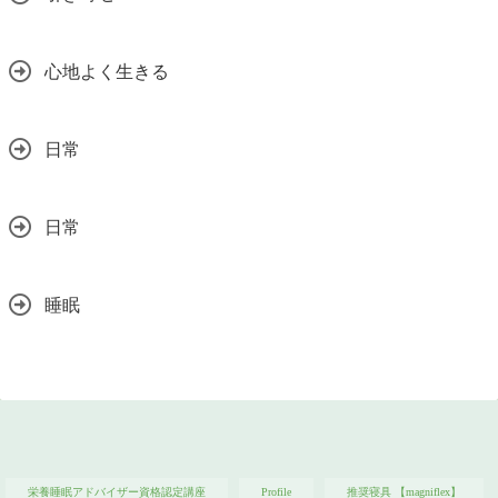
心地よく生きる
日常
日常
睡眠
栄養睡眠アドバイザー資格認定講座
Profile
推奨寝具 【magniflex】