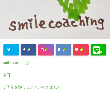
Warning
:
smile coachingは
Undefined
array key
本日
"Twitter" in
３周年を迎えることができました
/home/emma
smile39/smile
coaching.jp/p