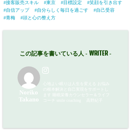
接客販売スキル
東京
目標設定
笑顔を引き出す
p-
自信アップ
自分らしく毎日を過ごす
自己受容
青梅
content/plugi
頭と心の整え方
ns/sns-count-
cache/sns-
count-
WRITER
この記事を書いている人 -
-
cache.php
on
line
2897
心地よい眠りは人生を変える お悩み
の根本解決と自己実現をサポートし
Noriko
ます 睡眠栄養カウンセラー＆ライフ
Takano
コーチ smile coaching 高野紀子