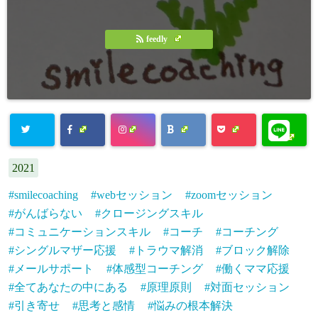
feedly
Warning
:
2021
Undefined
smilecoaching
webセッション
zoomセッション
array key
がんばらない
クロージングスキル
"Twitter" in
コミュニケーションスキル
コーチ
コーチング
/home/emma
シングルマザー応援
トラウマ解消
ブロック解除
メールサポート
体感型コーチング
働くママ応援
smile39/smile
全てあなたの中にある
原理原則
対面セッション
coaching.jp/p
引き寄せ
思考と感情
悩みの根本解決
ublic_html/w