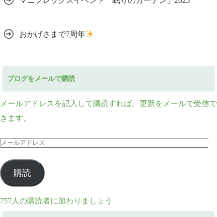
マニフレックスイベント「眠りのガーデン」2025
おかげさまで7周年
ブログをメールで購読
メールアドレスを記入して購読すれば、更新をメールで受信で
きます。
メ
ー
ル
購読
ア
ド
757人の購読者に加わりましょう
レ